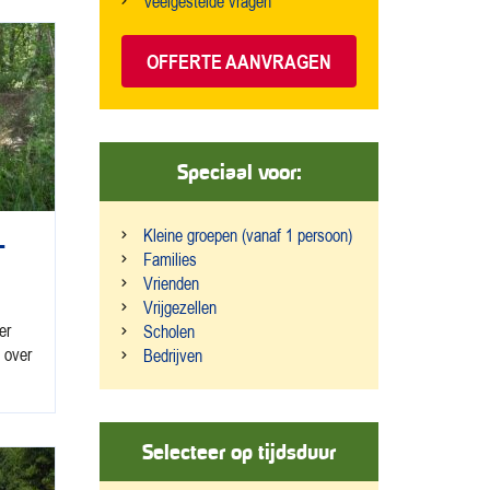
Veelgestelde vragen
OFFERTE AANVRAGEN
Speciaal voor:
Kleine groepen (vanaf 1 persoon)
–
Families
Vrienden
Vrijgezellen
er
Scholen
 over
Bedrijven
Selecteer op tijdsduur