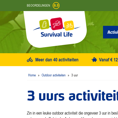
Skip
BEOORDELINGEN
8.3
to
content
Activ
Meer dan 40 activiteiten
Vanaf € 12
Home
»
Outdoor activiteiten
»
3 uur
3 uurs activit
Zin in een leuke outdoor activiteit die ongeveer 3 uur in be