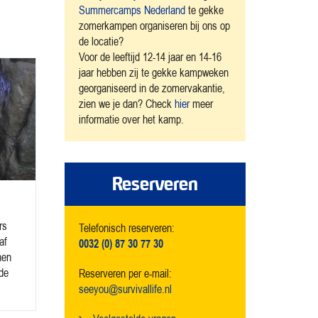
Summercamps Nederland
te gekke
zomerkampen organiseren bij ons op
de locatie?
Voor de leeftijd 12-14 jaar en 14-16
jaar hebben zij te gekke kampweken
georganiseerd in de zomervakantie,
zien we je dan? Check
hier
meer
informatie over het kamp.
Reserveren
rs
Telefonisch reserveren:
af
0032 (0) 87 30 77 30
nen
 de
Reserveren per e-mail:
seeyou@survivallife.nl