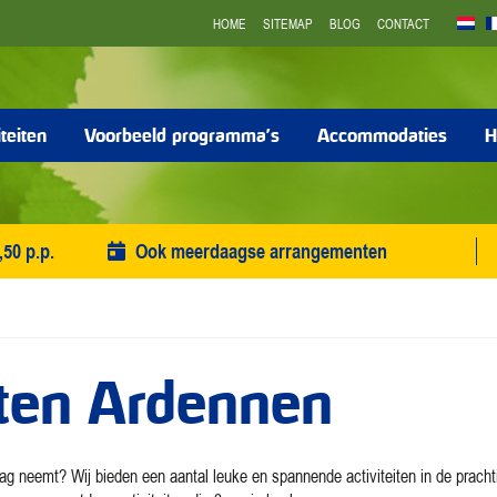
HOME
SITEMAP
BLOG
CONTACT
iteiten
Voorbeeld programma’s
Accommodaties
H
,50 p.p.
Ook meerdaagse arrangementen
eiten Ardennen
slag neemt? Wij bieden een aantal leuke en spannende activiteiten in de pracht