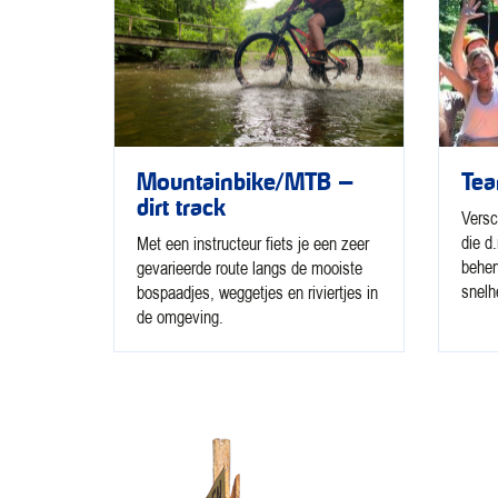
Mountainbike/MTB –
Tea
dirt track
Versc
die d
Met een instructeur fiets je een zeer
behen
gevarieerde route langs de mooiste
snelh
bospaadjes, weggetjes en riviertjes in
de omgeving.