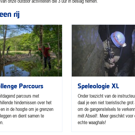
van onze outdoor activiteiten die 3 uur in beslag nemen.
een rij
llenge Parcours
Speleologie XL
itdagend parcours met
Onder toezicht van de instructeu
hillende hindernissen over het
daal je een niet toeristische grot 
 en in de hoogte om je grenzen
om de gangenstelsels te verken
rleggen en dient samen te
mét Abseil!. Meer geschikt voor
n.
echte waaghals!