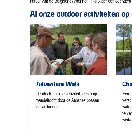
natuur van de Belgische Ardennen. Hieronder een overzicht 
Al onze outdoor activiteiten op 
Adventure Walk
Cha
De ideale familie activiteit, een ruige
Een u
wandeltocht door de Ardense bossen
versc
en weilanden.
water
te ve
werke