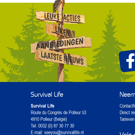
Survival Life
Neem 
Survival Life
Contactf
Route du Congrès de Polleur 53
Direct r
4910 Polleur (België)
Tarieven
Tel:
0032 (0) 87 30 77 30
E-mail:
seeyou@survivallife.nl
Volg 