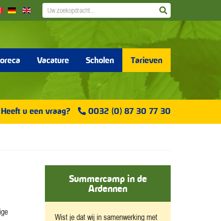
ZOEK
ZOEKEN
NAAR:
oreca
Vacature
Scholen
Tarieven
Heeft u een vraag?
0032 (0) 87 30 77 30
Summercamp in de
Ardennen
ige
Wist je dat wij in samenwerking met