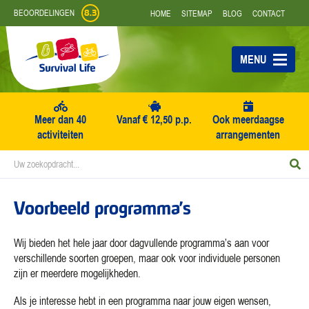
Skip
BEOORDELINGEN
HOME
SITEMAP
BLOG
CONTACT
8.3
to
content
MENU
Meer dan 40
Vanaf € 12,50 p.p.
Ook meerdaagse
activiteiten
arrangementen
Zoek
Z
naar:
Voorbeeld programma’s
Wij bieden het hele jaar door dagvullende programma’s aan voor
verschillende soorten groepen, maar ook voor individuele personen
zijn er meerdere mogelijkheden.
Als je interesse hebt in een programma naar jouw eigen wensen,