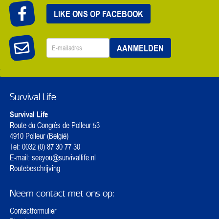
LIKE ONS OP FACEBOOK
E-
AANMELDEN
mailadres
*
Survival Life
Survival Life
Route du Congrès de Polleur 53
4910 Polleur (België)
Tel:
0032 (0) 87 30 77 30
E-mail:
seeyou@survivallife.nl
Routebeschrijving
Neem contact met ons op:
Contactformulier