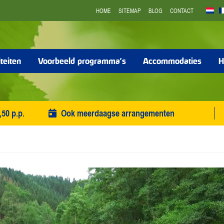
HOME
SITEMAP
BLOG
CONTACT
iteiten
Voorbeeld programma’s
Accommodaties
H
,50 p.p.
Ook meerdaagse arrangementen