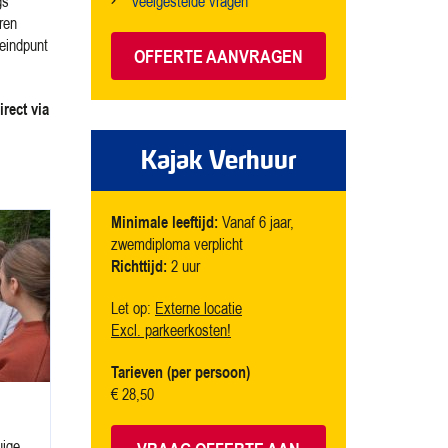
gs
Veelgestelde vragen
eren
 eindpunt
OFFERTE AANVRAGEN
irect via
Kajak Verhuur
Minimale leeftijd:
Vanaf 6 jaar,
zwemdiploma verplicht
Richttijd:
2 uur
Let op:
Externe locatie
Excl. parkeerkosten!
Tarieven (per persoon)
€
28,50
uige