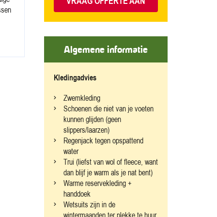
VRAAG OFFERTE AAN
ssen
Algemene informatie
Kledingadvies
Zwemkleding
Schoenen die niet van je voeten
kunnen glijden (geen
slippers/laarzen)
Regenjack tegen opspattend
water
Trui (liefst van wol of fleece, want
dan blijf je warm als je nat bent)
Warme reservekleding +
handdoek
Wetsuits zijn in de
wintermaanden ter plekke te huur,