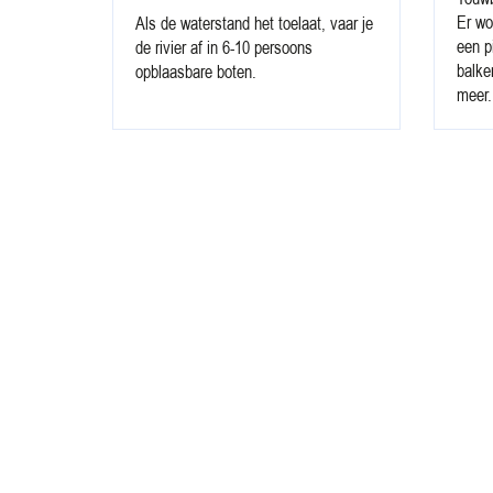
Er wo
Als de waterstand het toelaat, vaar je
een p
de rivier af in 6-10 persoons
balke
opblaasbare boten.
meer.