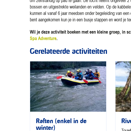
om zelfstandig op pad te gaan. De tocht neemt ongeveer 2 u
bossen en uitgestrekte weilanden en velden. Op de kabbelende 
kunnen al vanaf 6 jaar meedoen onder begeleiding van een ou
bent aangekomen kun je in een busje stappen en word je ter
Wil je deze activiteit boeken met een kleine groep, in sc
Spa Adventure
.
Gerelateerde activiteiten
Raften (enkel in de
Riv
winter)
Touwb