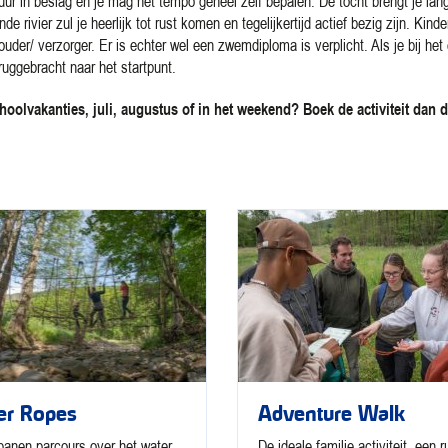
ur in beslag en je mag het tempo geheel zelf bepalen. De tocht brengt je lan
rivier zul je heerlijk tot rust komen en tegelijkertijd actief bezig zijn. Kind
der/ verzorger. Er is echter wel een zwemdiploma is verplicht. Als je bij het
uggebracht naar het startpunt.
hoolvakanties, juli, augustus of in het weekend? Boek de activiteit dan d
er Ropes
Adventure Walk
anen parcours over het water.
De ideale familie activiteit, een r